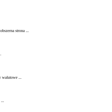
bszerna strona ...
.
 ⁤walutowe ...
...