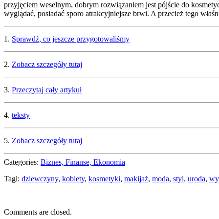
przyjęciem weselnym, dobrym rozwiązaniem jest pójście do kosmetycz
wyglądać, posiadać sporo atrakcyjniejsze brwi. A przecież tego właś
1.
Sprawdź, co jeszcze przygotowaliśmy
2.
Zobacz szczegóły tutaj
3.
Przeczytaj cały artykuł
4.
teksty
5.
Zobacz szczegóły tutaj
Categories:
Biznes, Finanse, Ekonomia
Tagi:
dziewczyny
,
kobiety
,
kosmetyki
,
makijaż
,
moda
,
styl
,
uroda
,
wy
Comments are closed.