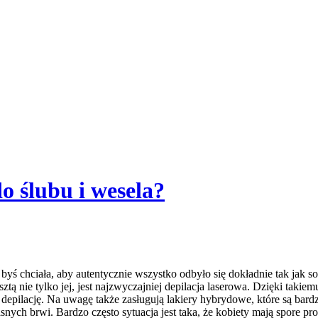
o ślubu i wesela?
dzo byś chciała, aby autentycznie wszystko odbyło się dokładnie tak j
zresztą nie tylko jej, jest najzwyczajniej depilacja laserowa. Dzięki t
depilację. Na uwagę także zasługują lakiery hybrydowe, które są bard
h brwi. Bardzo często sytuacja jest taka, że kobiety mają spore probl