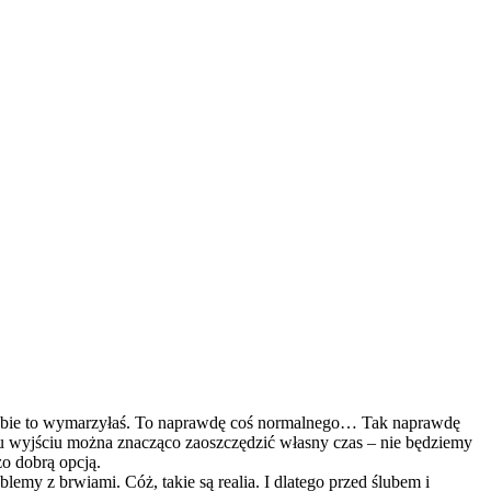
ak sobie to wymarzyłaś. To naprawdę coś normalnego… Tak naprawdę
akiemu wyjściu można znacząco zaoszczędzić własny czas – nie będziemy
zo dobrą opcją.
emy z brwiami. Cóż, takie są realia. I dlatego przed ślubem i