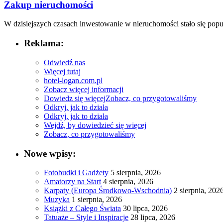
Zakup nieruchomości
W dzisiejszych czasach inwestowanie w nieruchomości ‌stało się⁢ popul
Reklama:
Odwiedź nas
Więcej tutaj
hotel-logan.com.pl
Zobacz więcej informacji
Dowiedz się więcej
Zobacz, co przygotowaliśmy
Odkryj, jak to działa
Odkryj, jak to działa
Wejdź, by dowiedzieć się więcej
Zobacz, co przygotowaliśmy
Nowe wpisy:
Fotobudki i Gadżety
5 sierpnia, 2026
Amatorzy na Start
4 sierpnia, 2026
Karpaty (Europa Środkowo-Wschodnia)
2 sierpnia, 202
Muzyka
1 sierpnia, 2026
Książki z Całego Świata
30 lipca, 2026
Tatuaże – Style i Inspiracje
28 lipca, 2026